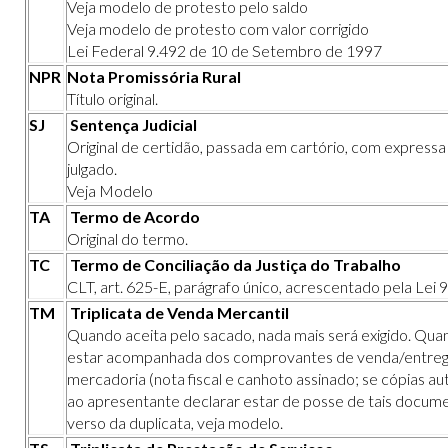
Veja modelo de protesto pelo saldo
Veja modelo de protesto com valor corrigido
Lei Federal 9.492 de 10 de Setembro de 1997
NPR
Nota Promissória Rural
Título original.
SJ
Sentença Judicial
Original de certidão, passada em cartório, com express
julgado.
Veja Modelo
TA
Termo de Acordo
Original do termo.
TC
Termo de Conciliação da Justiça do Trabalho
CLT, art. 625-E, parágrafo único, acrescentado pela Lei
TM
Triplicata de Venda Mercantil
Quando aceita pelo sacado, nada mais será exigido. Qua
estar acompanhada dos comprovantes de venda/entre
mercadoria (nota fiscal e canhoto assinado; se cópias au
ao apresentante declarar estar de posse de tais docum
verso da duplicata,
veja modelo
.