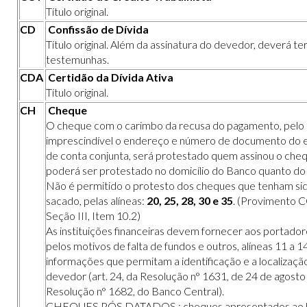
Título original.
CD
Confissão de Dívida
Título original. Além da assinatura do devedor, deverá 
testemunhas.
CDA
Certidão da Dívida Ativa
Título original.
CH
Cheque
O cheque com o carimbo da recusa do pagamento, pelo 
imprescindível o endereço e número de documento do e
de conta conjunta, será protestado quem assinou o che
poderá ser protestado no domicílio do Banco quanto do
Não é permitido o protesto dos cheques que tenham sid
sacado, pelas alíneas:
20, 25, 28, 30 e 35
. (
Provimento C
Seção III, Item 10.2)
As instituições financeiras devem fornecer aos portado
pelos motivos de falta de fundos e outros, alíneas 11 a 14
informações que permitam a identificação e a localizaçã
devedor (art. 24, da Resolução n° 1631, de 24 de agosto
Resolução n° 1682, do Banco Central).
CHEQUES PÓS DATADOS : cheques apresentados ao b