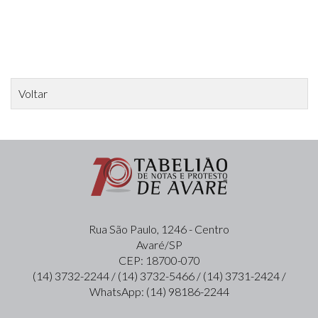
Voltar
Rua São Paulo, 1246 - Centro
Avaré/SP
CEP: 18700-070
(14) 3732-2244 / (14) 3732-5466 / (14) 3731-2424 /
WhatsApp: (14) 98186-2244