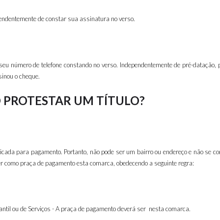
endentemente de constar sua assinatura no verso.
eu número de telefone constando no verso. Independentemente de pré-datação, p
sinou o cheque.
O PROTESTAR UM TÍTULO?
icada para pagamento. Portanto, não pode ser um bairro ou endereço e não se con
er como praça de pagamento esta comarca, obedecendo a seguinte regra:
ntil ou de Serviços - A praça de pagamento deverá ser nesta comarca.