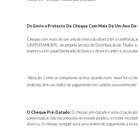
Do Envio a Protesto De Cheque Com Mais De Um Ano De 
Cheque com mais de um ano de emissão deverá ter a confirmação d
GRATUITAMENTE, no próprio Serviço de Distribuição de Títulos a P
impressa em papel timbrado do banco e deverá conter a assinatura
Atenção: Como se comprovou acima, quanto mais 'novo' for o cheq
protesto, têm um índice de pagamento em cartório sensivelmente s
O Cheque Pré-Datado:
O cheque pré-datado é uma criação genu
como espécie não reconhecida no mundo jurídico, o credor recebed
diversa. O cheque sempre será uma ordem de pagamento à vista