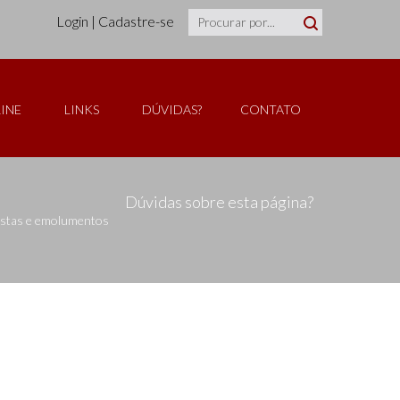
Login
|
Cadastre-se
INE
LINKS
DÚVIDAS?
CONTATO
Dúvidas sobre esta página?
custas e emolumentos