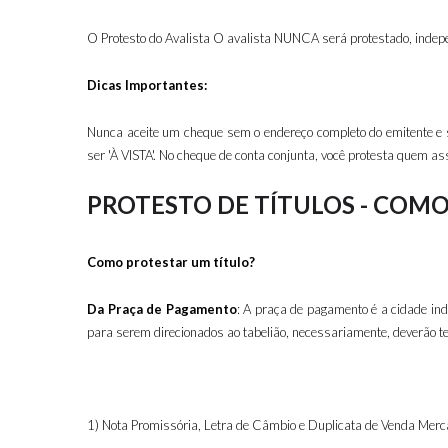
O Protesto do Avalista O avalista NUNCA será protestado, indep
Dicas Importantes:
Nunca aceite um cheque sem o endereço completo do emitente e s
ser 'À VISTA'. No cheque de conta conjunta, você protesta quem as
PROTESTO DE TÍTULOS - COM
Como protestar um título?
Da Praça de Pagamento
: A praça de pagamento é a cidade ind
para serem direcionados ao tabelião, necessariamente, deverão t
1) Nota Promissória, Letra de Câmbio e Duplicata de Venda Merca