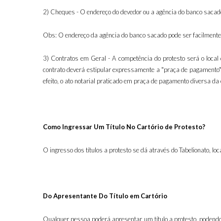
2) Cheques - O endereço do devedor ou a agência do banco sacado
Obs: O endereço da agência do banco sacado pode ser facilmente 
3) Contratos em Geral - A competência do protesto será o local 
contrato deverá estipular expressamente a "praça de pagamento
efeito, o ato notarial praticado em praça de pagamento diversa da
Como Ingressar Um Título No Cartório de Protesto?
O ingresso dos títulos a protesto se dá através do Tabelionato, lo
Do Apresentante Do Título em Cartório
Qualquer pessoa poderá apresentar um título a protesto, podendo s