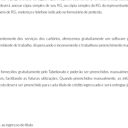
deverá anexar cópia simples de seu RG, ou cópia simples do RG do representante 
o de RG, endereço e telefone indicado no formulário de protesto.
rrentemente dos serviços dos cartórios, oferecemos gratuitamente um software
mbiente de trabalho, dispensando o inconveniente e trabalhoso preenchimento man
fornecidos gratuitamente pelo Tabelionato e poderão ser preenchidos manualmen
s, facilitando as futuras utilizações. Quando preenchidos manualmente, as in
esto deverá ser preenchido para cada título de crédito ingressado e será entregue
ao ingresso do título: