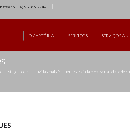
WhatsApp: (14) 98186-2244
O CARTÓRIO
SERVIÇOS
SERVIÇOS ONL
es
, listagem com as dúvidas mais frequentes e ainda pode ver a tabela de 
UES