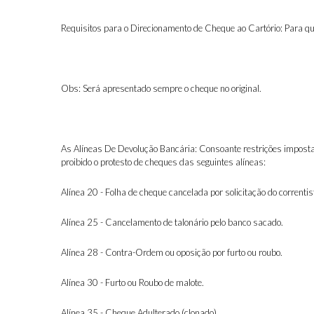
Requisitos para o Direcionamento de Cheque ao Cartório: Para que
Obs: Será apresentado sempre o cheque no original.
As Alíneas De Devolução Bancária: Consoante restrições impostas 
proibido o protesto de cheques das seguintes alíneas:
Alínea 20 - Folha de cheque cancelada por solicitação do correntis
Alínea 25 - Cancelamento de talonário pelo banco sacado.
Alínea 28 - Contra-Ordem ou oposição por furto ou roubo.
Alínea 30 - Furto ou Roubo de malote.
Alínea 35 - Cheque Adulterado (clonado).