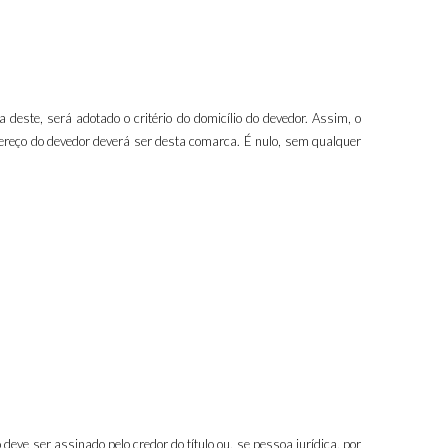
deste, será adotado o critério do domicílio do devedor. Assim, o
reço do devedor deverá ser desta comarca. É nulo, sem qualquer
eve ser assinado pelo credor do título ou, se pessoa jurídica, por