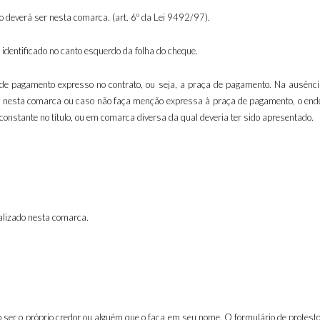
 deverá ser nesta comarca. (art. 6º da Lei 9492/97).
identificado no canto esquerdo da folha do cheque.
de pagamento expresso no contrato, ou seja, a praça de pagamento. Na ausência 
" nesta comarca ou caso não faça menção expressa à praça de pagamento, o ende
 constante no título, ou em comarca diversa da qual deveria ter sido apresentado.
calizado nesta comarca.
er o próprio credor ou alguém que o faça em seu nome. O formulário de protesto d