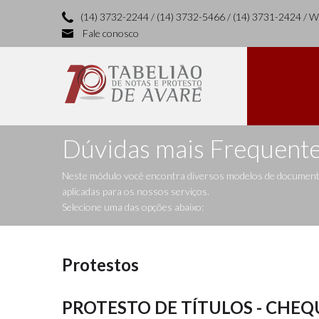
(14) 3732-2244 / (14) 3732-5466 / (14) 3731-2424 / 
Fale conosco
Dúvidas mais Frequent
Neste módulo você encontra diversos modelos de documentos
aplicadas para os nossos serviços.
Selecione uma das opções abaixo:
Protestos
PROTESTO DE TÍTULOS - CHEQ