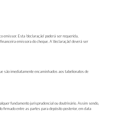
 emissor. Esta 'declaração' poderá ser requerida,
financeira emissora do cheque. A 'declaração' deverá ser
 que são imediatamente encaminhados aos tabelionatos de
lquer fundamento jurisprudencial ou doutrinário. Assim sendo,
o firmado entre as partes para depósito posterior, em data