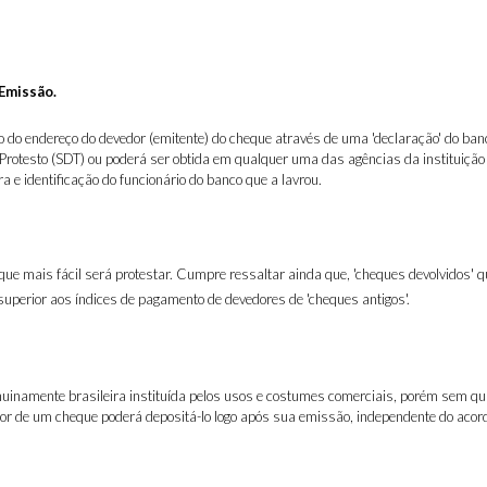
Emissão.
o endereço do devedor (emitente) do cheque através de uma 'declaração' do banco
rotesto (SDT) ou poderá ser obtida em qualquer uma das agências da instituição 
 e identificação do funcionário do banco que a lavrou.
ue mais fácil será protestar. Cumpre ressaltar ainda que, 'cheques devolvidos'
uperior aos índices de pagamento de devedores de 'cheques antigos'.
inamente brasileira instituída pelos usos e costumes comerciais, porém sem qua
or de um cheque poderá depositá-lo logo após sua emissão, independente do acord
.