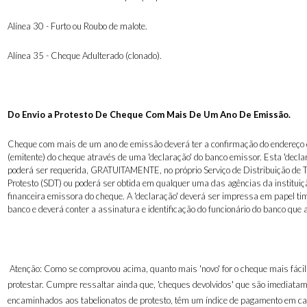
Alínea 30 - Furto ou Roubo de malote.
Alínea 35 - Cheque Adulterado (clonado).
Do Envio a Protesto De Cheque Com Mais De Um Ano De Emissão.
Cheque com mais de um ano de emissão deverá ter a confirmação do endereço 
(emitente) do cheque através de uma 'declaração' do banco emissor. Esta 'decla
poderá ser requerida, GRATUITAMENTE, no próprio Serviço de Distribuição de T
Protesto (SDT) ou poderá ser obtida em qualquer uma das agências da instituiç
financeira emissora do cheque. A 'declaração' deverá ser impressa em papel t
banco e deverá conter a assinatura e identificação do funcionário do banco que a
Atenção: Como se comprovou acima, quanto mais 'novo' for o cheque mais fácil
protestar. Cumpre ressaltar ainda que, 'cheques devolvidos' que são imediata
encaminhados aos tabelionatos de protesto, têm um índice de pagamento em ca