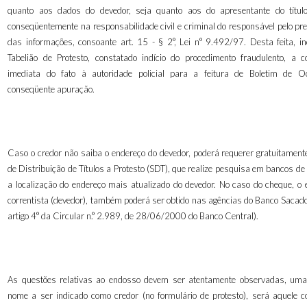
quanto aos dados do devedor, seja quanto aos do apresentante do título
conseqüentemente na responsabilidade civil e criminal do responsável pelo pr
das informações, consoante art. 15 - § 2°, Lei n° 9.492/97. Desta feita, i
Tabelião de Protesto, constatado indício do procedimento fraudulento, a 
imediata do fato à autoridade policial para a feitura de Boletim de O
conseqüente apuração.
Caso o credor não saiba o endereço do devedor, poderá requerer gratuitamente
de Distribuição de Títulos a Protesto (SDT), que realize pesquisa em bancos d
a localização do endereço mais atualizado do devedor. No caso do cheque, o 
correntista (devedor), também poderá ser obtido nas agências do Banco Sacado 
artigo 4° da Circular n.° 2.989, de 28/06/2000 do Banco Central).
As questões relativas ao endosso devem ser atentamente observadas, uma
nome a ser indicado como credor (no formulário de protesto), será aquele c