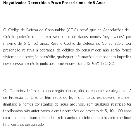
Negativados Decorrido o Prazo Prescricional de 5 Anos.
O Código de Defesa do Consumidor (CDC) prevê que as Associações de P
Crédito poderão manter em seu banco de dados nomes 'negativados' po
máximo de 5 (cinco) anos. Reza o Código de Defesa do Consumidor: 'C
prescrição relativa à cobrança de débitos do consumidor, não serão fornec
sistemas de proteção ao crédito, quaisquer informações que possam impedir ou
novo acesso ao crédito junto aos fornecedores' (art. 43, § 5°, do CDC).
Os Cartórios de Protesto sendo órgão público, não pertencentes à categoria de
de Proteção ao Crédito, têm respaldo legal quanto ao exclusivo direito de 
ilimitado a nomes constantes de seus arquivos, sem qualquer restrição t
tabelionatos são autorizados a emitir certidões de protesto de 5, 10, 100 ano
com a idade do banco de dados, retratando com fidelidade o histórico pertine
financeira do pesquisado.