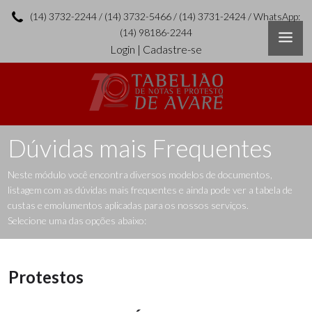
(14) 3732-2244 / (14) 3732-5466 / (14) 3731-2424 / WhatsApp:
(14) 98186-2244
Login
|
Cadastre-se
Dúvidas mais Frequentes
Neste módulo você encontra diversos modelos de documentos,
listagem com as dúvidas mais frequentes e ainda pode ver a tabela de
custas e emolumentos aplicadas para os nossos serviços.
Selecione uma das opções abaixo:
Protestos