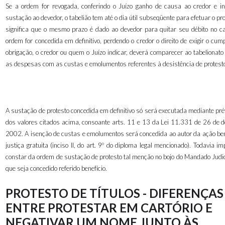
Se a ordem for revogada, conferindo o Juízo ganho de causa ao credor e in
sustação ao devedor, o tabelião tem até o dia útil subseqüente para efetuar o pro
significa que o mesmo prazo é dado ao devedor para quitar seu débito no car
ordem for concedida em definitivo, perdendo o credor o direito de exigir o cu
obrigação, o credor ou quem o Juízo indicar, deverá comparecer ao tabelionat
as despesas com as custas e emolumentos referentes à desistência de protest
A sustação de protesto concedida em definitivo só será executada mediante pré
dos valores citados acima, consoante arts. 11 e 13 da Lei 11.331 de 26 de 
2002. A isenção de custas e emolumentos será concedida ao autor da ação bene
justiça gratuita (inciso II, do art. 9º do diploma legal mencionado). Todavia im
constar da ordem de sustação de protesto tal menção no bojo do Mandado Judic
que seja concedido referido benefício.
PROTESTO DE TÍTULOS - DIFERENÇAS
ENTRE PROTESTAR EM CARTÓRIO E
NEGATIVAR UM NOME JUNTO ÀS