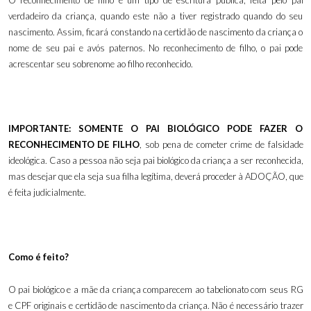
O reconhecimento de filho é um tipo de escritura pública, feita pelo pai
verdadeiro da criança, quando este não a tiver registrado quando do seu
nascimento. Assim, ficará constando na certidão de nascimento da criança o
nome de seu pai e avós paternos. No reconhecimento de filho, o pai pode
acrescentar seu sobrenome ao filho reconhecido.
IMPORTANTE: SOMENTE O PAI BIOLÓGICO PODE FAZER O
RECONHECIMENTO DE FILHO
, sob pena de cometer crime de falsidade
ideológica. Caso a pessoa não seja pai biológico da criança a ser reconhecida,
mas desejar que ela seja sua filha legítima, deverá proceder à ADOÇÃO, que
é feita judicialmente.
Como é feito?
O pai biológico e a mãe da criança comparecem ao tabelionato com seus RG
e CPF originais e certidão de nascimento da criança. Não é necessário trazer