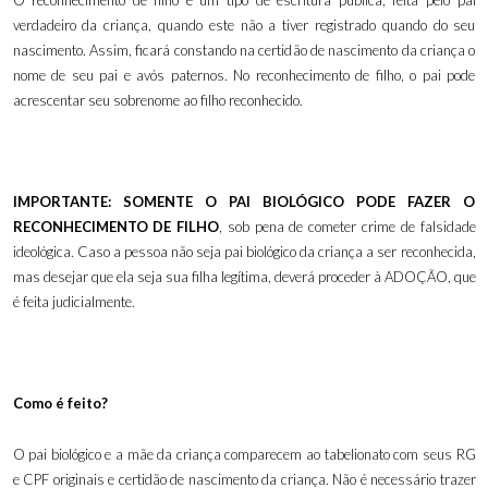
O reconhecimento de filho é um tipo de escritura pública, feita pelo pai
verdadeiro da criança, quando este não a tiver registrado quando do seu
nascimento. Assim, ficará constando na certidão de nascimento da criança o
nome de seu pai e avós paternos. No reconhecimento de filho, o pai pode
acrescentar seu sobrenome ao filho reconhecido.
IMPORTANTE: SOMENTE O PAI BIOLÓGICO PODE FAZER O
RECONHECIMENTO DE FILHO
, sob pena de cometer crime de falsidade
ideológica. Caso a pessoa não seja pai biológico da criança a ser reconhecida,
mas desejar que ela seja sua filha legítima, deverá proceder à ADOÇÃO, que
é feita judicialmente.
Como é feito?
O pai biológico e a mãe da criança comparecem ao tabelionato com seus RG
e CPF originais e certidão de nascimento da criança. Não é necessário trazer