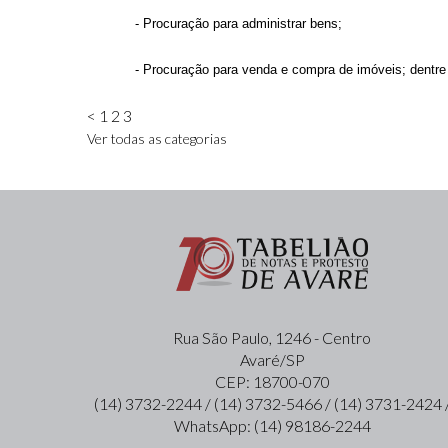
- Procuração para administrar bens;
- Procuração para venda e compra de imóveis; dentre 
<
1
2
3
Ver todas as categorias
Rua São Paulo, 1246 - Centro
Avaré/SP
CEP: 18700-070
(14) 3732-2244 / (14) 3732-5466 / (14) 3731-2424 
WhatsApp: (14) 98186-2244