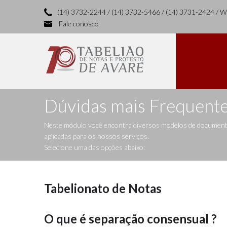
(14) 3732-2244 / (14) 3732-5466 / (14) 3731-2424 / 
Fale conosco
Dúvidas mais Frequent
Neste módulo você encontra diversos modelos de documentos
aplicadas para os nossos serviços.
Selecione uma das opções abaixo:
Tabelionato de Notas
O que é separação consensual ?