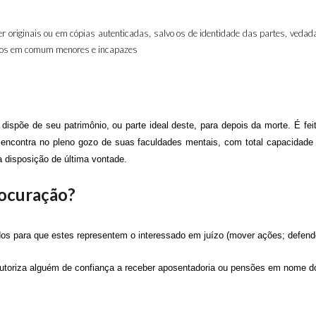
originais ou em cópias autenticadas, salvo os de identidade das partes, veda
filhos em comum menores e incapazes
 dispõe de seu patrimônio, ou parte ideal deste, para depois da morte. É fei
 encontra no pleno gozo de suas faculdades mentais, com total capacidade d
a disposição de última vontade.
rocuração?
os para que estes representem o interessado em juízo (mover ações; defender
 autoriza alguém de confiança a receber aposentadoria ou pensões em nome d