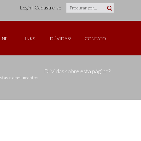
Login
|
Cadastre-se
INE
LINKS
DÚVIDAS?
CONTATO
Dúvidas sobre esta página?
custas e emolumentos