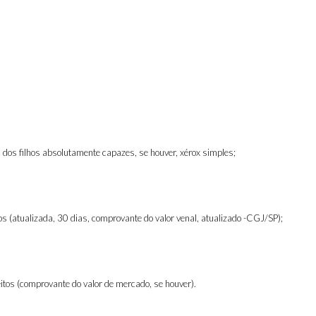
l dos filhos absolutamente capazes, se houver
,
xérox simples
;
vos (atualizada, 30 dias
,
comprovante do valor venal, atualizado -CGJ/SP);
tos (comprovante do valor de mercado, se houver)
.