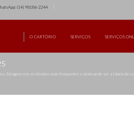
WhatsApp: (14) 98186-2244
O CARTÓRIO
SERVIÇOS
SERVIÇOS ONL
es
, listagem com as dúvidas mais frequentes e ainda pode ver a tabela de 